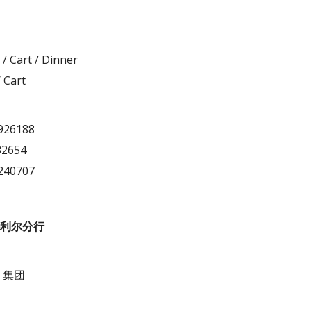
 Cart / Dinner
 / Cart
926188
32654
240707
蒙特利尔分行
d）集团